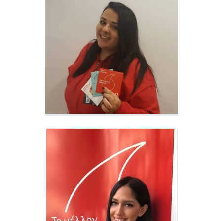
Κυριακή Κουτσογιάννη
Family Advisor - VF303
Κατερίνα Παπάζογλου