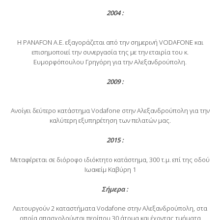
2004 :
H PANAFON A.E. εξαγοράζεται από την σημερινή VODAFONE και
επισημοποιεί την συνεργασία της με την εταιρία του κ.
Ευμορφόπουλου Γρηγόρη για την Αλεξανδρούπολη.
2009 :
Ανοίγει δεύτερο κατάστημα Vodafone στην Αλεξανδρούπολη για την
καλύτερη εξυπηρέτηση των πελατών μας.
2015 :
Μεταφέρεται σε διόροφο ιδιόκτητο κατάστημα, 300 τ.μ. επί της οδού
Ιωακείμ Καβύρη 1
Σήμερα :
Λειτουργούν 2 καταστήματα Vodafone στην Αλεξανδρούπολη, στα
οποία απασχολούνται περίπου 30 άτομα και έχοντας τμήματα