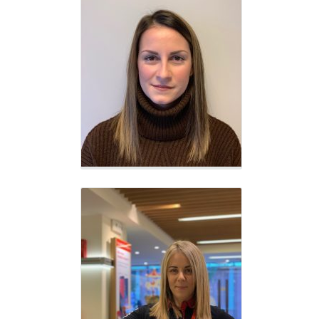
Δέσποινα Χατζηγιαννίδου
Sales Advisor - VF550
Κώστας Τσιούμας