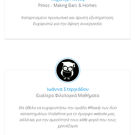
Pinios - Making Bars & Homes
Καταρτισμένο προσωπικό και άριστη εξυπηρέτηση.
Ευχαριστώ για την άψογη συνεργασία.
Ιωάννα Στεργιάδου
Ιδιαίτερα Φιλολογικά Μαθήματα
Θα ήθελα να ευχαριστήσω την ομάδα #Ready των δύο
καταστημάτων Vodafone για το όμορφο website μας,
αλλά και για την αμεσότητά τους κάθε φορά που τους
χρειάζομαι