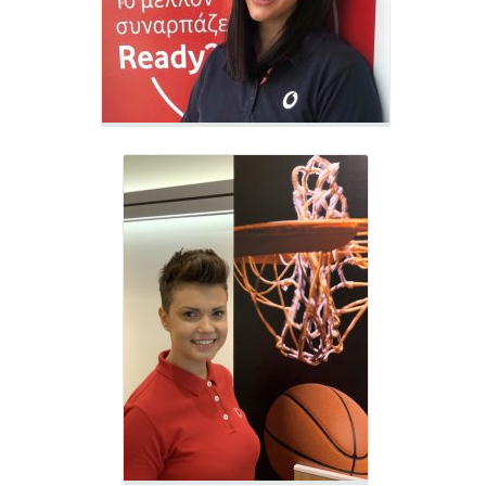
Sales Advisor - VF550
Γεωργία Μπιμπούδη
Hunter - VF550