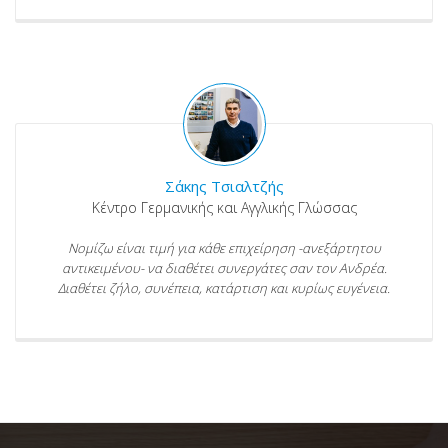
Σάκης Τσιαλτζής
Κέντρο Γερμανικής και Αγγλικής Γλώσσας
Νομίζω είναι τιμή για κάθε επιχείρηση -ανεξάρτητου
αντικειμένου- να διαθέτει συνεργάτες σαν τον Ανδρέα.
Διαθέτει ζήλο, συνέπεια, κατάρτιση και κυρίως ευγένεια.