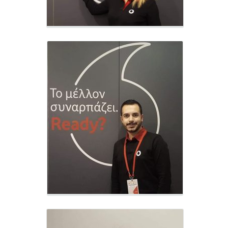
Μαρία Ξενοπανάγου
Hunter - VF303