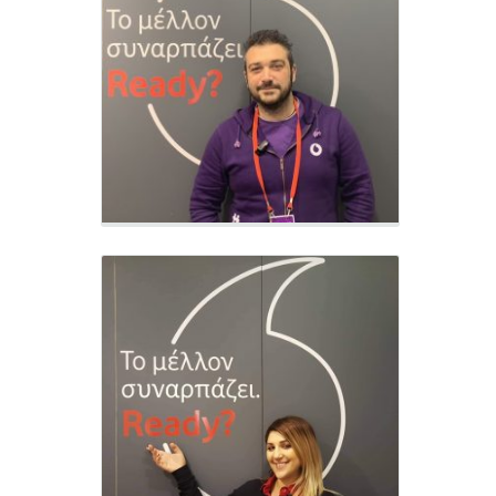
Νένα Παυλίδου
Business Ambassador - VF303
Κωνσταντίνος Παχάκης
Sales Advisor - VF303